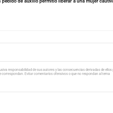
 pedido de auxilio permitió liberar a una mujer cauti
usiva responsabilidad de sus autores y las consecuencias derivadas de ellos
que correspondan. Evitar comentarios ofensivos o que no respondan al tema