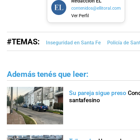
Redacción EL
contenidos@ellitoral.com
Ver Perfil
#TEMAS:
Inseguridad en Santa Fe
Policía de San
Además tenés que leer:
Su pareja sigue preso
Cond
santafesino