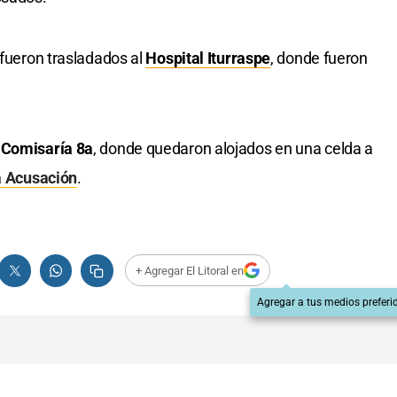
 fueron trasladados al
Hospital Iturraspe
, donde fueron
a
Comisaría 8a
, donde quedaron alojados en una celda a
la Acusación
.
+ Agregar El Litoral en
Agregar a tus medios preferi