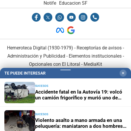
Notife
Educacion SF
Hemeroteca Digital (1930-1979)
-
Receptorías de avisos
-
Administración y Publicidad
-
Elementos institucionales
-
Opcionales con El Litoral
-
MediaKit
TE PUEDE INTERESAR
✕
El Litoral es miembro de:
SUCESOS
Accidente fatal en la Autovía 19: volcó
un camión frigorífico y murió uno de
sus ocupantes
SUCESOS
En Asociación con:
Violento asalto a mano armada en una
peluquería: maniataron a dos hombres y