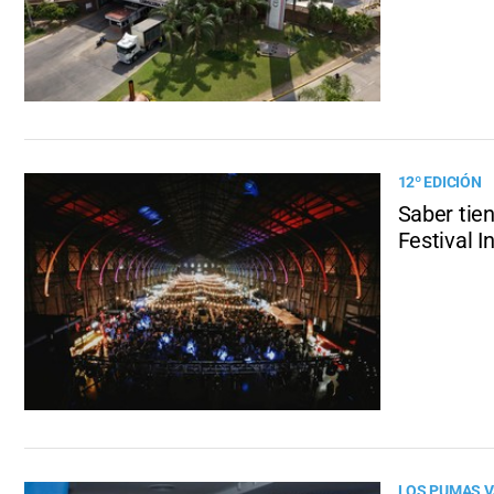
12º EDICIÓN
Saber tie
Festival I
LOS PUMAS V