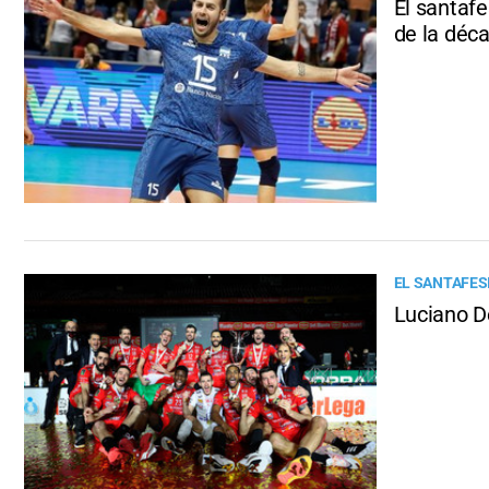
El santaf
de la déc
EL SANTAFES
Luciano D