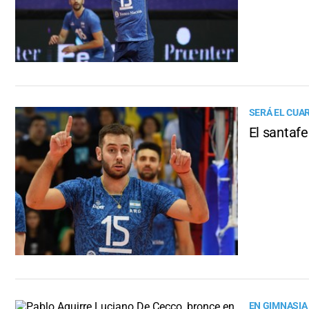
SERÁ EL CUA
El santaf
EN GIMNASIA