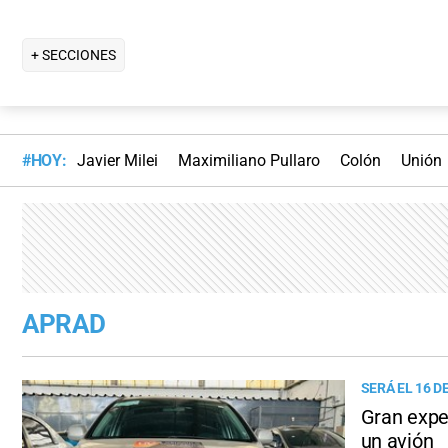
+ SECCIONES
#HOY:
Javier Milei
Maximiliano Pullaro
Colón
Unión
APRAD
SERÁ EL 16 D
Gran expe
un avión