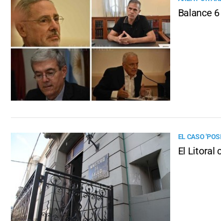
Balance 6
EL CASO 'POS
El Litoral