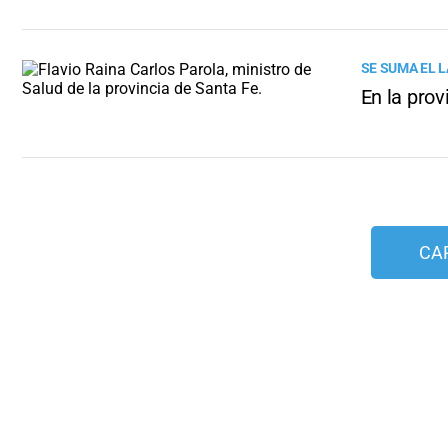
SE SUMA EL 
En la prov
CA