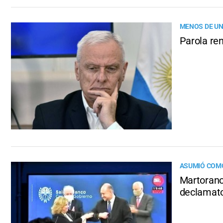
MENOS DE UN
Parola ren
ASUMIÓ COMO
Martorano:
declamato