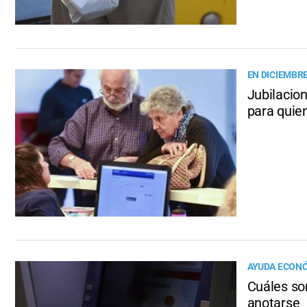
EN DICIEMBR
Jubilacio
para quie
AYUDA ECON
Cuáles son
anotarse