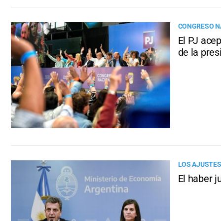
CONGRESO N
El PJ acep
de la pres
LOS AJUSTES
El haber 