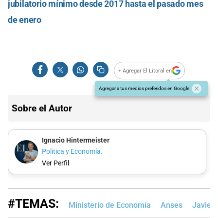
jubilatorio mínimo desde 2017 hasta el pasado mes
de enero
+ Agregar El Litoral en
Agregar a tus medios preferidos en Google
Sobre el Autor
Ignacio Hintermeister
Politica y Economía.
Ver Perfil
#TEMAS:
Ministerio de Economía
Anses
Javier 