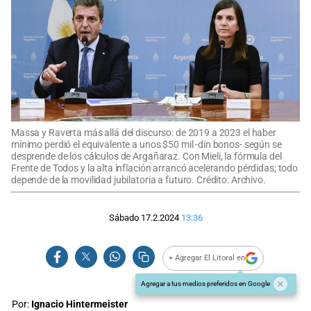
Massa y Raverta más allá del discurso: de 2019 a 2023 el haber
mínimo perdió el equivalente a unos $50 mil -din bonos- según se
desprende de los cálculos de Argañaraz. Con Mieli, la fórmula del
Frente de Todos y la alta inflación arrancó acelerando pérdidas; todo
depende de la movilidad jubilatoria a futuro. Crédito: Archivo.
Sábado 17.2.2024
13:36
+ Agregar El Litoral en
Agregar a tus medios preferidos en Google
Por:
Ignacio Hintermeister