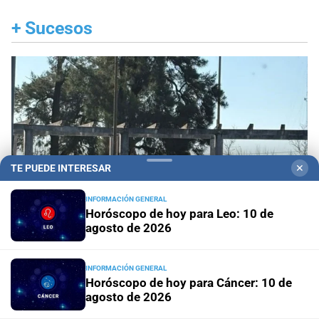
+
Sucesos
TE PUEDE INTERESAR
✕
INFORMACIÓN GENERAL
Horóscopo de hoy para Leo: 10 de
agosto de 2026
INFORMACIÓN GENERAL
Santa Fe ciudad
Un adolescente de 15 años fue
Horóscopo de hoy para Cáncer: 10 de
hallado sin vida en los piletones del Parque Garay
agosto de 2026