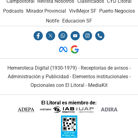
Campolitoral
Revista Nosotros
Clasificados
CYD Litoral
Podcasts
Mirador Provincial
VivíMejor SF
Puerto Negocios
Notife
Educacion SF
Hemeroteca Digital (1930-1979)
-
Receptorías de avisos
-
Administración y Publicidad
-
Elementos institucionales
-
Opcionales con El Litoral
-
MediaKit
El Litoral es miembro de: