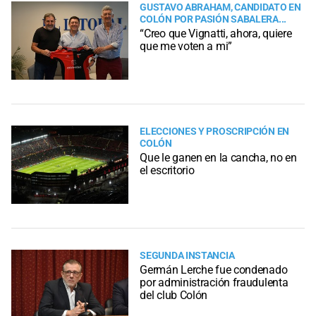
GUSTAVO ABRAHAM, CANDIDATO EN
COLÓN POR PASIÓN SABALERA...
“Creo que Vignatti, ahora, quiere
que me voten a mi”
ELECCIONES Y PROSCRIPCIÓN EN
COLÓN
Que le ganen en la cancha, no en
el escritorio
SEGUNDA INSTANCIA
Germán Lerche fue condenado
por administración fraudulenta
del club Colón