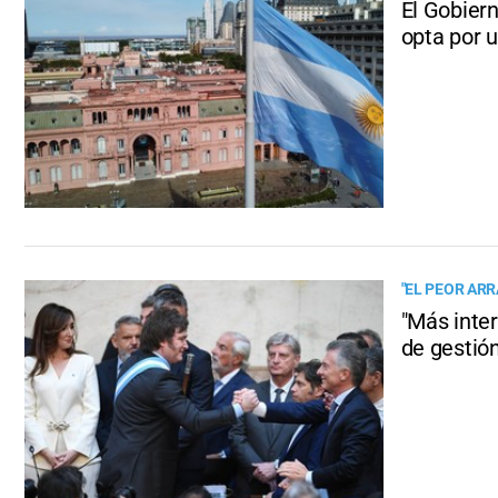
El Gobier
opta por u
"EL PEOR AR
"Más inte
de gestió