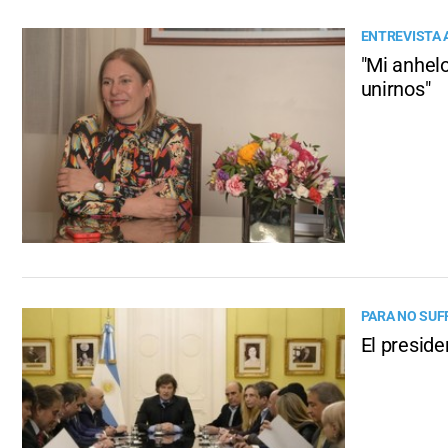
ENTREVISTA 
"Mi anhel
unirnos"
PARA NO SUF
El preside