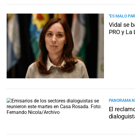
"ES MALO PAR
Vidal se b
PRO y La 
PANORAMA N
El reclamo
dialoguis