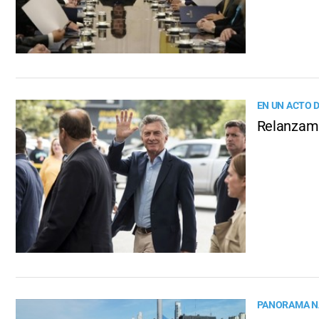
EN UN ACTO 
Relanzami
PANORAMA N