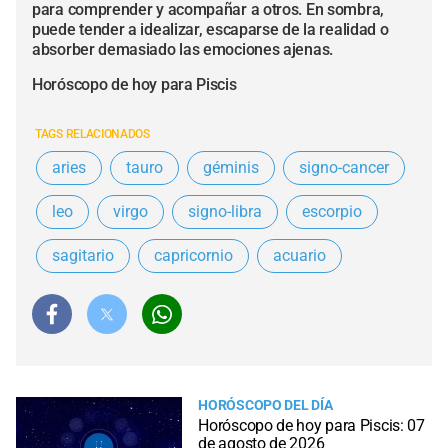
para comprender y acompañar a otros. En sombra,
puede tender a idealizar, escaparse de la realidad o
absorber demasiado las emociones ajenas.
Horóscopo de hoy para Piscis
TAGS RELACIONADOS
aries
tauro
géminis
signo-cancer
leo
virgo
signo-libra
escorpio
sagitario
capricornio
acuario
HORÓSCOPO DEL DÍA
Horóscopo de hoy para Piscis: 07
de agosto de 2026