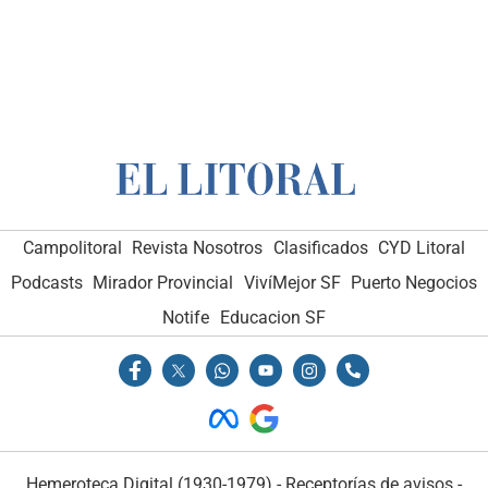
Campolitoral
Revista Nosotros
Clasificados
CYD Litoral
Podcasts
Mirador Provincial
VivíMejor SF
Puerto Negocios
Notife
Educacion SF
Hemeroteca Digital (1930-1979)
-
Receptorías de avisos
-