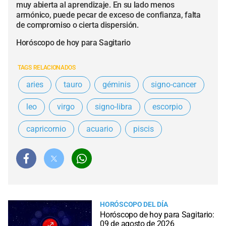
muy abierta al aprendizaje. En su lado menos
armónico, puede pecar de exceso de confianza, falta
de compromiso o cierta dispersión.
Horóscopo de hoy para Sagitario
TAGS RELACIONADOS
aries
tauro
géminis
signo-cancer
leo
virgo
signo-libra
escorpio
capricornio
acuario
piscis
HORÓSCOPO DEL DÍA
Horóscopo de hoy para Sagitario:
09 de agosto de 2026