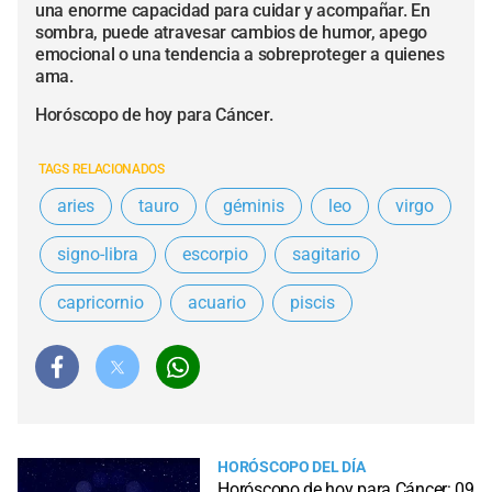
una enorme capacidad para cuidar y acompañar. En
sombra, puede atravesar cambios de humor, apego
emocional o una tendencia a sobreproteger a quienes
ama.
Horóscopo de hoy para Cáncer.
TAGS RELACIONADOS
aries
tauro
géminis
leo
virgo
signo-libra
escorpio
sagitario
capricornio
acuario
piscis
HORÓSCOPO DEL DÍA
Horóscopo de hoy para Cáncer: 09