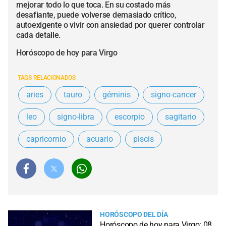
mejorar todo lo que toca. En su costado más
desafiante, puede volverse demasiado crítico,
autoexigente o vivir con ansiedad por querer controlar
cada detalle.
Horóscopo de hoy para Virgo
TAGS RELACIONADOS
aries
tauro
géminis
signo-cancer
leo
signo-libra
escorpio
sagitario
capricornio
acuario
piscis
HORÓSCOPO DEL DÍA
Horóscopo de hoy para Virgo: 08