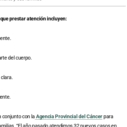
 que prestar atención incluyen:
ente.
rte del cuerpo.
 clara.
ente.
 conjunto con la
Agencia Provincial del Cáncer
para
 familias. “El año pasado atendimos 32 nuevos casos en