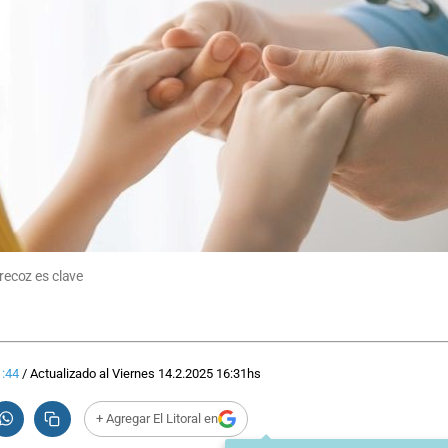
precoz es clave
:44
/
Actualizado al
Viernes 14.2.2025
16:31
hs
+ Agregar El Litoral en