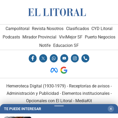
Campolitoral
Revista Nosotros
Clasificados
CYD Litoral
Podcasts
Mirador Provincial
VivíMejor SF
Puerto Negocios
Notife
Educacion SF
Hemeroteca Digital (1930-1979)
-
Receptorías de avisos
-
Administración y Publicidad
-
Elementos institucionales
-
Opcionales con El Litoral
-
MediaKit
TE PUEDE INTERESAR
✕
El Litoral es miembro de: