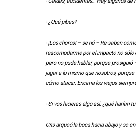
- Caídas, accidentes… Hay algunos de r
- ¿Qué pibes?
- ¡Los choros! – se rió – Re-saben cóm
reacomodarme por el impacto no sólo de
pero no pude hablar, porque prosiguió
jugar a lo mismo que nosotros, porqu
cómo atacar. Encima los viejos siempr
- Si vos hicieras algo así, ¿qué harían 
Cris arqueó la boca hacia abajo y se e