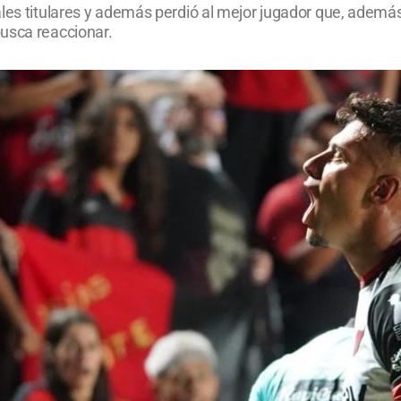
les titulares y además perdió al mejor jugador que, además
usca reaccionar.