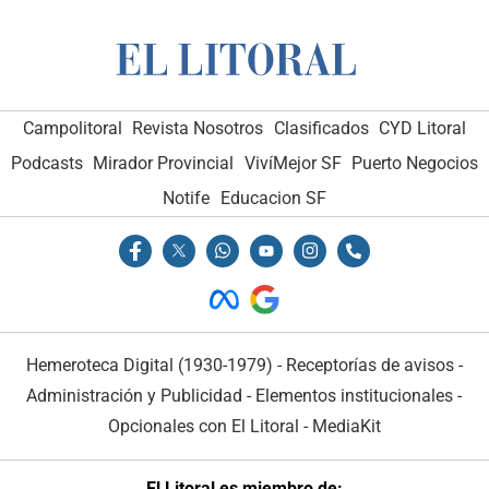
Campolitoral
Revista Nosotros
Clasificados
CYD Litoral
Podcasts
Mirador Provincial
VivíMejor SF
Puerto Negocios
Notife
Educacion SF
Hemeroteca Digital (1930-1979)
-
Receptorías de avisos
-
Administración y Publicidad
-
Elementos institucionales
-
Opcionales con El Litoral
-
MediaKit
El Litoral es miembro de: