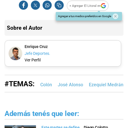
+ Agregar El Litoral en
Agregar a tus medios preferidos en Google
Sobre el Autor
Enrique Cruz
Jefe Deportes.
Ver Perfil
#TEMAS:
Colón
José Alonso
Ezequiel Medrán
Además tenés que leer:
Este martes se define...
Diego Colotto,