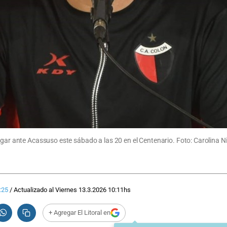
ugar ante Acassuso este sábado a las 20 en el Centenario. Foto: Carolina Ni
:25
/
Actualizado al
Viernes 13.3.2026
10:11
hs
+ Agregar El Litoral en