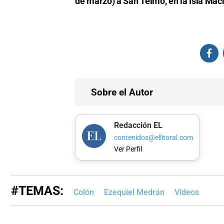
de marzo) a San Telmo, en la Isla Macie
Sobre el Autor
Redacción EL
contenidos@ellitoral.com
Ver Perfil
#TEMAS:
Colón
Ezequiel Medrán
Videos