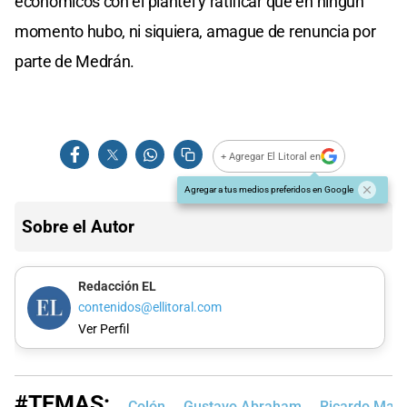
económicos con el plantel y ratificar que en ningún
momento hubo, ni siquiera, amague de renuncia por
parte de Medrán.
+ Agregar El Litoral en
Agregar a tus medios preferidos en Google
Sobre el Autor
Redacción EL
contenidos@ellitoral.com
Ver Perfil
#TEMAS:
Colón
Gustavo Abraham
Ricardo Mag