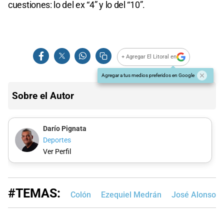
cuestiones: lo del ex “4” y lo del “10”.
+ Agregar El Litoral en
Agregar a tus medios preferidos en Google
Sobre el Autor
Darío Pignata
Deportes
Ver Perfil
#TEMAS:
Colón
Ezequiel Medrán
José Alonso