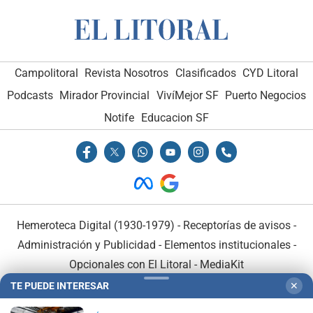
Campolitoral
Revista Nosotros
Clasificados
CYD Litoral
Podcasts
Mirador Provincial
VivíMejor SF
Puerto Negocios
Notife
Educacion SF
Hemeroteca Digital (1930-1979)
-
Receptorías de avisos
-
Administración y Publicidad
-
Elementos institucionales
-
Opcionales con El Litoral
-
MediaKit
TE PUEDE INTERESAR
✕
El Litoral es miembro de: