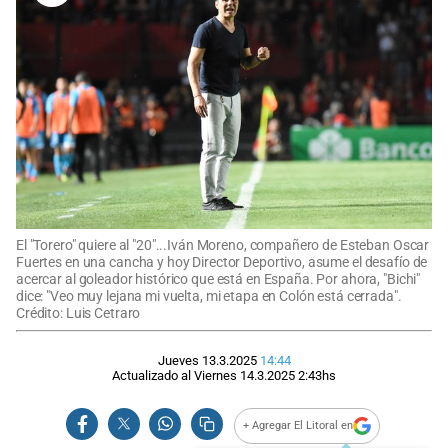
El "Torero" quiere al "20"...Iván Moreno, compañero de Esteban Oscar
Fuertes en una cancha y hoy Director Deportivo, asume el desafío de
acercar al goleador histórico que está en España. Por ahora, "Bichi"
dice: "Veo muy lejana mi vuelta, mi etapa en Colón está cerrada".
Crédito: Luis Cetraro
Jueves 13.3.2025
14:44
Actualizado al
Viernes 14.3.2025
2:43
hs
+ Agregar El Litoral en