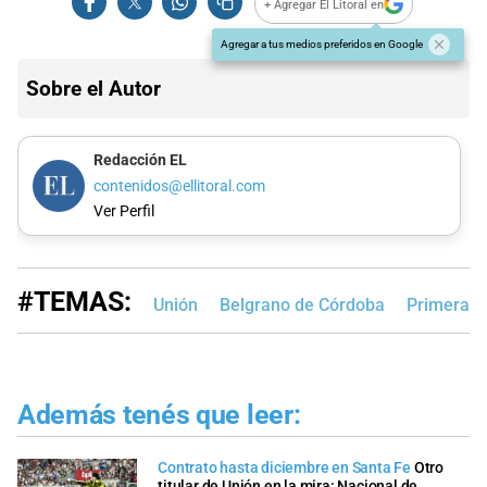
+ Agregar El Litoral en
Agregar a tus medios preferidos en Google
Sobre el Autor
Redacción EL
contenidos@ellitoral.com
Ver Perfil
#TEMAS:
Unión
Belgrano de Córdoba
Primera N
Además tenés que leer:
Contrato hasta diciembre en Santa Fe
Otro
titular de Unión en la mira: Nacional de