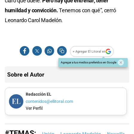
claro que duele.
Pero hay que entrenar, tener
humildad y convicción.
Tenemos con qué”, cerró
Leonardo Carol Madelón.
+ Agregar El Litoral en
Agregar a tus medios preferidos en Google
Sobre el Autor
Redacción EL
contenidos@ellitoral.com
Ver Perfil
#TEMAS: