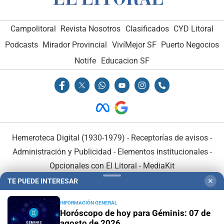
Campolitoral
Revista Nosotros
Clasificados
CYD Litoral
Podcasts
Mirador Provincial
VivíMejor SF
Puerto Negocios
Notife
Educacion SF
Hemeroteca Digital (1930-1979)
-
Receptorías de avisos
-
Administración y Publicidad
-
Elementos institucionales
-
Opcionales con El Litoral
-
MediaKit
TE PUEDE INTERESAR
✕
El Litoral es miembro de:
INFORMACIÓN GENERAL
Horóscopo de hoy para Géminis: 07 de
agosto de 2026