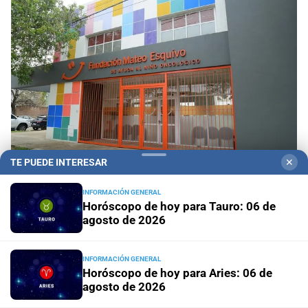
TE PUEDE INTERESAR
✕
Durante el Mes de las Infancias
La Fundación
INFORMACIÓN GENERAL
Mateo Esquivo y Grupo Triferto impulsan una
Horóscopo de hoy para Tauro: 06 de
campaña solidaria para equipar su nueva ala y
agosto de 2026
seguir acompañando a niños con cáncer
INFORMACIÓN GENERAL
Horóscopo de hoy para Aries: 06 de
Premios Otto Krause
Concurso para escuelas técnicas
agosto de 2026
de Santa Fe: entregarán $8 millones al mejor proyecto