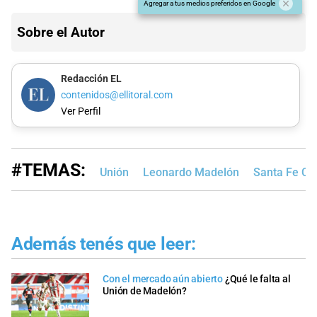
Agregar a tus medios preferidos en Google
Sobre el Autor
Redacción EL
contenidos@ellitoral.com
Ver Perfil
#TEMAS:
Unión
Leonardo Madelón
Santa Fe Ci
Además tenés que leer:
Con el mercado aún abierto
¿Qué le falta al
Unión de Madelón?