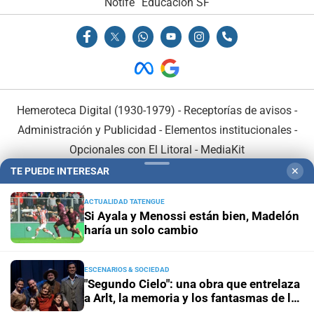
Notife
Educacion SF
Hemeroteca Digital (1930-1979)
-
Receptorías de avisos
-
Administración y Publicidad
-
Elementos institucionales
-
Opcionales con El Litoral
-
MediaKit
TE PUEDE INTERESAR
✕
El Litoral es miembro de:
ACTUALIDAD TATENGUE
Si Ayala y Menossi están bien, Madelón
haría un solo cambio
ESCENARIOS & SOCIEDAD
En Asociación con:
"Segundo Cielo": una obra que entrelaza
a Arlt, la memoria y los fantasmas de la
inundación