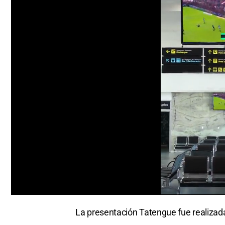
0
seconds
La presentación Tatengue fue realizad
of
0