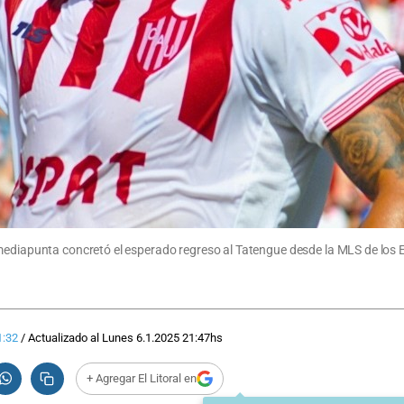
mediapunta concretó el esperado regreso al Tatengue desde la MLS de los E
1:32
/
Actualizado al
Lunes 6.1.2025
21:47
hs
+ Agregar El Litoral en