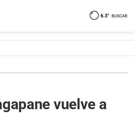
6.3°
BUSCAR
agapane vuelve a