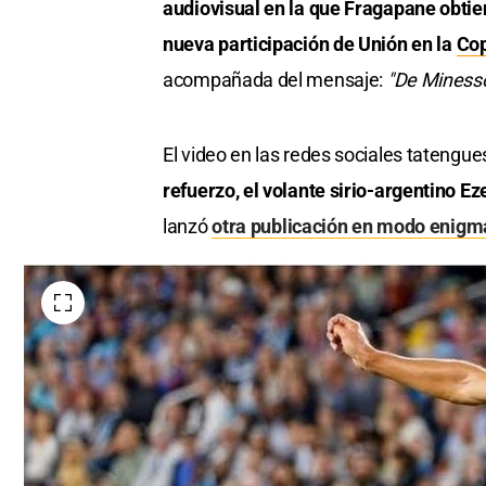
audiovisual en la que Fragapane obtien
seconds
Volume
0%
nueva participación de Unión en la
Co
acompañada del mensaje:
"De Minesso
El video en las redes sociales tatengues
refuerzo, el volante sirio-argentino E
lanzó
otra publicación en modo enigm