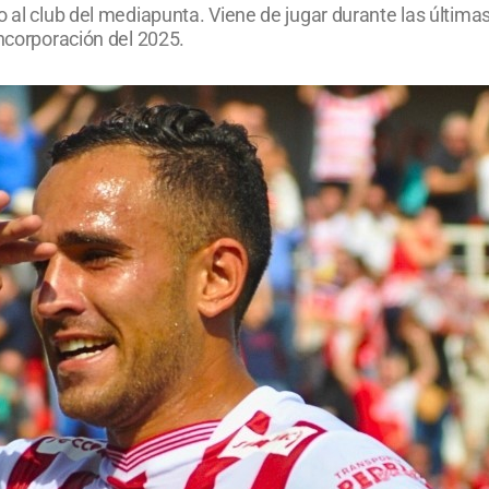
o al club del mediapunta. Viene de jugar durante las última
incorporación del 2025.