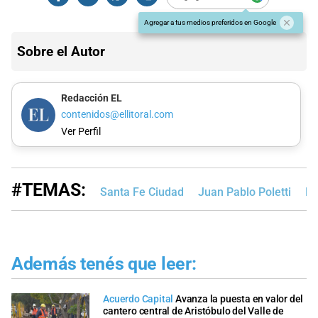
Agregar a tus medios preferidos en Google
Sobre el Autor
Redacción EL
contenidos@ellitoral.com
Ver Perfil
#TEMAS:
Santa Fe Ciudad
Juan Pablo Poletti
Mu
Además tenés que leer:
Acuerdo Capital
Avanza la puesta en valor del
cantero central de Aristóbulo del Valle de