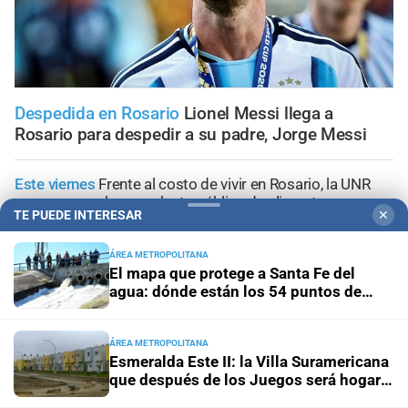
Despedida en Rosario
Lionel Messi llega a
Rosario para despedir a su padre, Jorge Messi
Este viernes
Frente al costo de vivir en Rosario, la UNR
pone en marcha una planta pública de alimentos
TE PUEDE INTERESAR
✕
Panorama astrológico
Horóscopo de hoy 8 de agosto de
ÁREA METROPOLITANA
2026
El mapa que protege a Santa Fe del
agua: dónde están los 54 puntos de
bombeo
Horóscopo del día
Horóscopo de hoy para Piscis: 08 de
agosto de 2026
ÁREA METROPOLITANA
Esmeralda Este II: la Villa Suramericana
que después de los Juegos será hogar
Horóscopo del día
Horóscopo de hoy para Acuario: 08
de 346 familias
de agosto de 2026