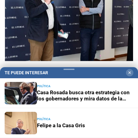
Aniversario
El Litoral cumplió 108 años y celebró
TE PUEDE INTERESAR
✕
la trayectoria de empleados que son parte de su
historia
POLÍTICA
Casa Rosada busca otra estrategia con
los gobernadores y mira datos de la
Panorama astrológico
Horóscopo de hoy 9 de agosto de
economía
2026
POLÍTICA
Horóscopo del día
Horóscopo de hoy para Piscis: 09 de
Felipe a la Casa Gris
agosto de 2026