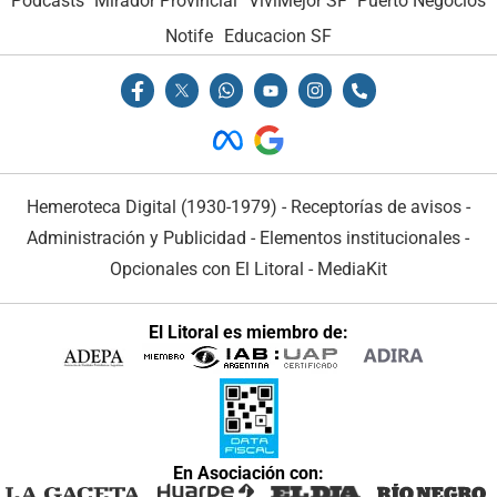
Podcasts
Mirador Provincial
VivíMejor SF
Puerto Negocios
Notife
Educacion SF
Hemeroteca Digital (1930-1979)
-
Receptorías de avisos
-
Administración y Publicidad
-
Elementos institucionales
-
Opcionales con El Litoral
-
MediaKit
El Litoral es miembro de:
En Asociación con: