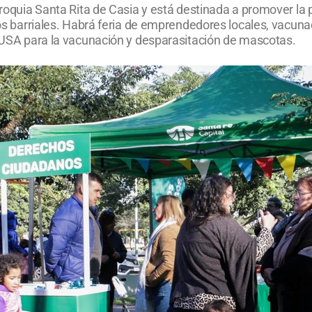
arroquia Santa Rita de Casia y está destinada a promover la 
los barriales. Habrá feria de emprendedores locales, vacuna
 IMUSA para la vacunación y desparasitación de mascotas.