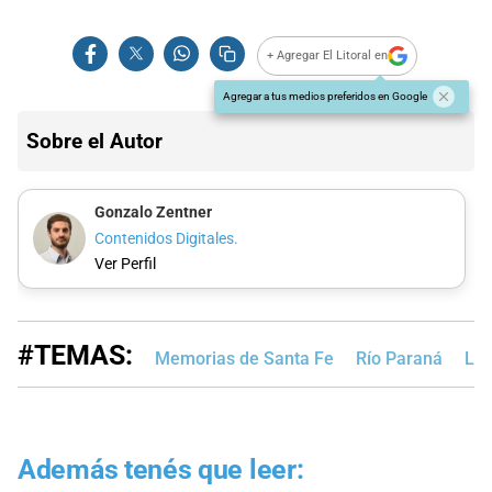
+ Agregar El Litoral en
Agregar a tus medios preferidos en Google
Sobre el Autor
Gonzalo Zentner
Contenidos Digitales.
Ver Perfil
#TEMAS:
Memorias de Santa Fe
Río Paraná
Lag
Además tenés que leer: