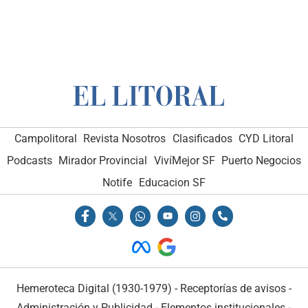
Campolitoral
Revista Nosotros
Clasificados
CYD Litoral
Podcasts
Mirador Provincial
VivíMejor SF
Puerto Negocios
Notife
Educacion SF
Hemeroteca Digital (1930-1979)
-
Receptorías de avisos
-
Administración y Publicidad
-
Elementos institucionales
-