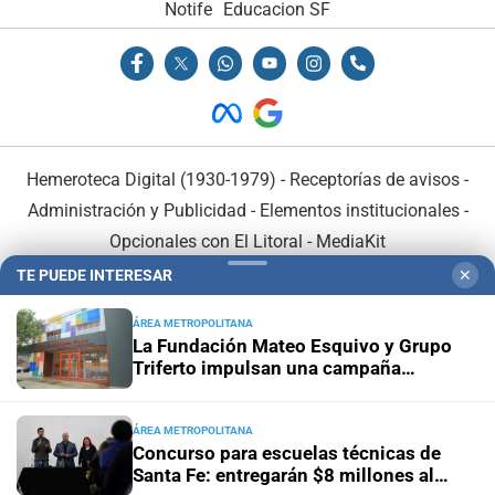
Notife
Educacion SF
Hemeroteca Digital (1930-1979)
-
Receptorías de avisos
-
Administración y Publicidad
-
Elementos institucionales
-
Opcionales con El Litoral
-
MediaKit
TE PUEDE INTERESAR
✕
El Litoral es miembro de:
ÁREA METROPOLITANA
La Fundación Mateo Esquivo y Grupo
Triferto impulsan una campaña
solidaria para equipar su nueva ala y
seguir acompañando a niños con
cáncer
ÁREA METROPOLITANA
En Asociación con:
Concurso para escuelas técnicas de
Santa Fe: entregarán $8 millones al