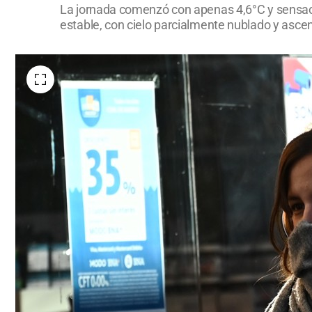
La jornada comenzó con apenas 4,6°C y sensación
estable, con cielo parcialmente nublado y asce