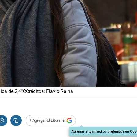
ica de 2,4°CCréditos: Flavio Raina
+ Agregar El Litoral en
Agregar a tus medios preferidos en Goo