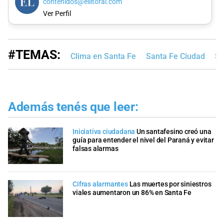
contenidos@ellitoral.com
Ver Perfil
#TEMAS:
Clima en Santa Fe
Santa Fe Ciudad
Se
Además tenés que leer:
Iniciativa ciudadana
Un santafesino creó una
guía para entender el nivel del Paraná y evitar
falsas alarmas
Cifras alarmantes
Las muertes por siniestros
viales aumentaron un 86% en Santa Fe