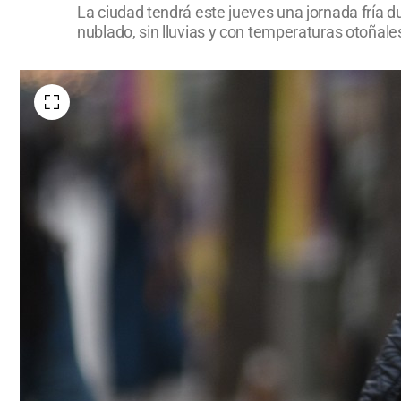
La ciudad tendrá este jueves una jornada fría d
nublado, sin lluvias y con temperaturas otoñal