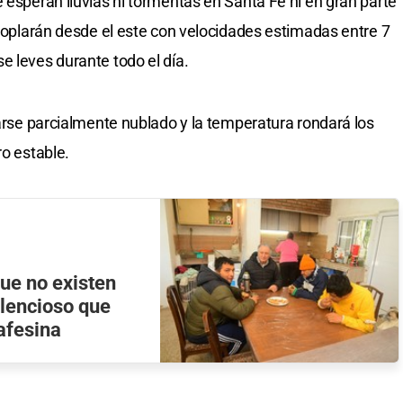
 esperan lluvias ni tormentas en Santa Fe ni en gran parte
 soplarán desde el este con velocidades estimadas entre 7
e leves durante todo el día.
tarse parcialmente nublado y la temperatura rondará los
ro estable.
ue no existen
ilencioso que
afesina