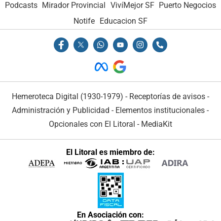
Podcasts
Mirador Provincial
VivíMejor SF
Puerto Negocios
Notife
Educacion SF
Hemeroteca Digital (1930-1979)
-
Receptorías de avisos
-
Administración y Publicidad
-
Elementos institucionales
-
Opcionales con El Litoral
-
MediaKit
El Litoral es miembro de:
En Asociación con: