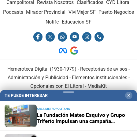
Campolitoral
Revista Nosotros
Clasificados
CYD Litoral
Podcasts
Mirador Provincial
VivíMejor SF
Puerto Negocios
Notife
Educacion SF
Hemeroteca Digital (1930-1979)
-
Receptorías de avisos
-
Administración y Publicidad
-
Elementos institucionales
-
Opcionales con El Litoral
-
MediaKit
TE PUEDE INTERESAR
✕
El Litoral es miembro de:
ÁREA METROPOLITANA
La Fundación Mateo Esquivo y Grupo
Triferto impulsan una campaña
solidaria para equipar su nueva ala y
seguir acompañando a niños con