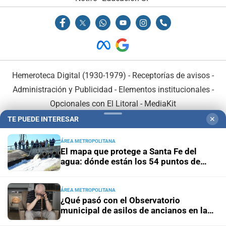
Hemeroteca Digital (1930-1979)
-
Receptorías de avisos
-
Administración y Publicidad
-
Elementos institucionales
-
Opcionales con El Litoral
-
MediaKit
TE PUEDE INTERESAR
✕
El Litoral es miembro de:
ÁREA METROPOLITANA
El mapa que protege a Santa Fe del
agua: dónde están los 54 puntos de
bombeo
ÁREA METROPOLITANA
En Asociación con:
¿Qué pasó con el Observatorio
municipal de asilos de ancianos en la
ciudad de Santa Fe?