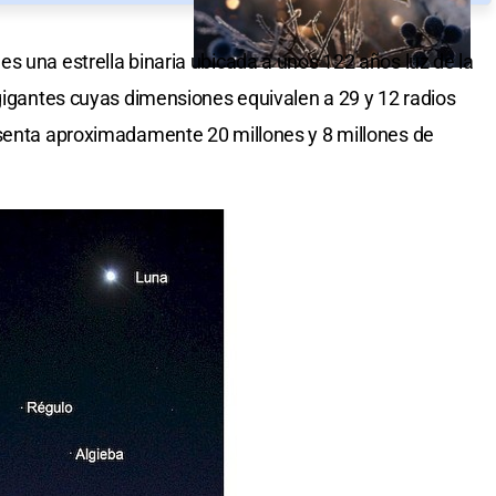
es una estrella binaria ubicada a unos 122 años luz de la
 gigantes cuyas dimensiones equivalen a 29 y 12 radios
esenta aproximadamente 20 millones y 8 millones de