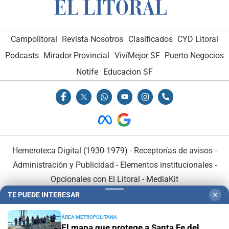
Campolitoral
Revista Nosotros
Clasificados
CYD Litoral
Podcasts
Mirador Provincial
VivíMejor SF
Puerto Negocios
Notife
Educacion SF
Hemeroteca Digital (1930-1979)
-
Receptorías de avisos
-
Administración y Publicidad
-
Elementos institucionales
-
Opcionales con El Litoral
-
MediaKit
TE PUEDE INTERESAR
✕
El Litoral es miembro de:
ÁREA METROPOLITANA
El mapa que protege a Santa Fe del