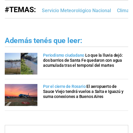
#TEMAS:
Servicio Meteorológico Nacional
Clima e
Además tenés que leer:
Periodismo ciudadano
Lo que la lluvia dejó:
dos barrios de Santa Fe quedaron con agua
acumulada tras el temporal del martes
Por el cierre de Rosario
El aeropuerto de
Sauce Viejo tendrá vuelos a Salta e Iguazú y
suma conexiones a Buenos Aires