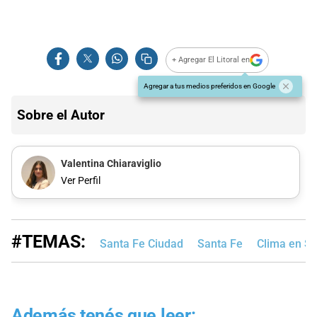
+ Agregar El Litoral en
Agregar a tus medios preferidos en Google
Sobre el Autor
Valentina Chiaraviglio
Ver Perfil
#TEMAS:
Santa Fe Ciudad
Santa Fe
Clima en Sa
Además tenés que leer: