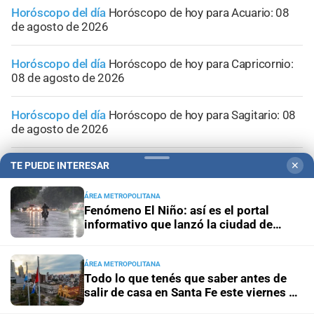
Horóscopo del día
Horóscopo de hoy para Acuario: 08
de agosto de 2026
Horóscopo del día
Horóscopo de hoy para Capricornio:
08 de agosto de 2026
Horóscopo del día
Horóscopo de hoy para Sagitario: 08
de agosto de 2026
Horóscopo del día
Horóscopo de hoy para Escorpio: 08
TE PUEDE INTERESAR
✕
de agosto de 2026
ÁREA METROPOLITANA
Fenómeno El Niño: así es el portal
informativo que lanzó la ciudad de
Santa Fe
ÁREA METROPOLITANA
Todo lo que tenés que saber antes de
salir de casa en Santa Fe este viernes 7
de agosto