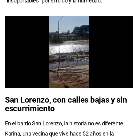
"insoportables" por el ruido y la humedad.
0
seconds
San Lorenzo, con calles bajas y sin
of
0
escurrimiento
seconds
En el barrio San Lorenzo, la historia no es diferente.
Karina, una vecina que vive hace 52 años en la