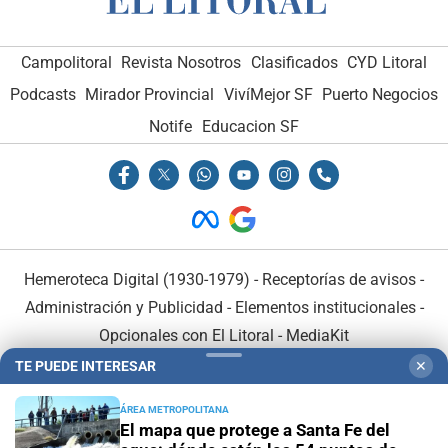
Campolitoral
Revista Nosotros
Clasificados
CYD Litoral
Podcasts
Mirador Provincial
VivíMejor SF
Puerto Negocios
Notife
Educacion SF
Hemeroteca Digital (1930-1979)
-
Receptorías de avisos
-
Administración y Publicidad
-
Elementos institucionales
-
Opcionales con El Litoral
-
MediaKit
TE PUEDE INTERESAR
✕
El Litoral es miembro de:
ÁREA METROPOLITANA
El mapa que protege a Santa Fe del