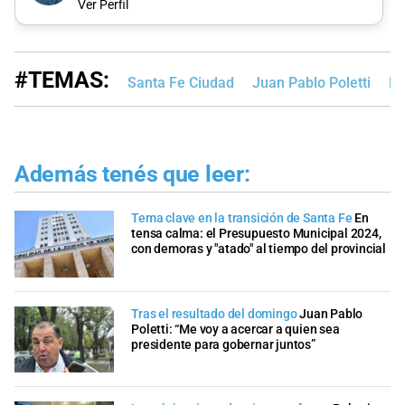
Ver Perfil
#TEMAS:
Santa Fe Ciudad
Juan Pablo Poletti
Em
Además tenés que leer:
Tema clave en la transición de Santa Fe
En
tensa calma: el Presupuesto Municipal 2024,
con demoras y "atado" al tiempo del provincial
Tras el resultado del domingo
Juan Pablo
Poletti: “Me voy a acercar a quien sea
presidente para gobernar juntos”