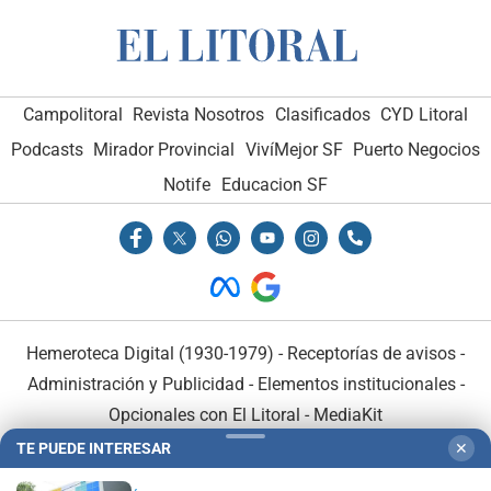
Campolitoral
Revista Nosotros
Clasificados
CYD Litoral
Podcasts
Mirador Provincial
VivíMejor SF
Puerto Negocios
Notife
Educacion SF
Hemeroteca Digital (1930-1979)
-
Receptorías de avisos
-
Administración y Publicidad
-
Elementos institucionales
-
Opcionales con El Litoral
-
MediaKit
TE PUEDE INTERESAR
✕
El Litoral es miembro de: