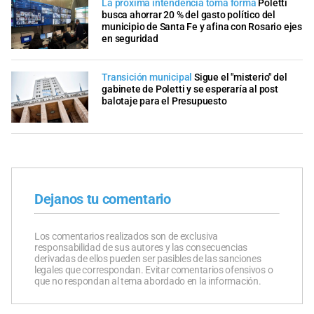
La próxima intendencia toma forma
Poletti
busca ahorrar 20 % del gasto político del
municipio de Santa Fe y afina con Rosario ejes
en seguridad
Transición municipal
Sigue el "misterio" del
gabinete de Poletti y se esperaría al post
balotaje para el Presupuesto
Dejanos tu comentario
Los comentarios realizados son de exclusiva
responsabilidad de sus autores y las consecuencias
derivadas de ellos pueden ser pasibles de las sanciones
legales que correspondan. Evitar comentarios ofensivos o
que no respondan al tema abordado en la información.